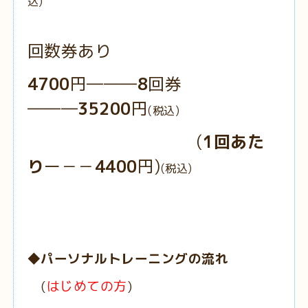
込)
回数券あり
4700
円―――
8
回券
―――
35200
円
(税込)
(
1回あた
り
ー－－
4400
円)
(税込)
◆
パーソナルトレーニングの流れ
(
はじめての方
)