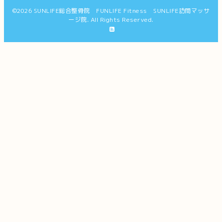
©2026
SUNLIFE総合整骨院 FUNLIFE Fitness SUNLIFE訪問マッサ
ージ院
. All Rights Reserved.