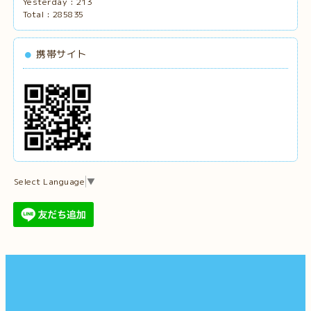
Yesterday :
213
Total :
285835
携帯サイト
Select Language
▼