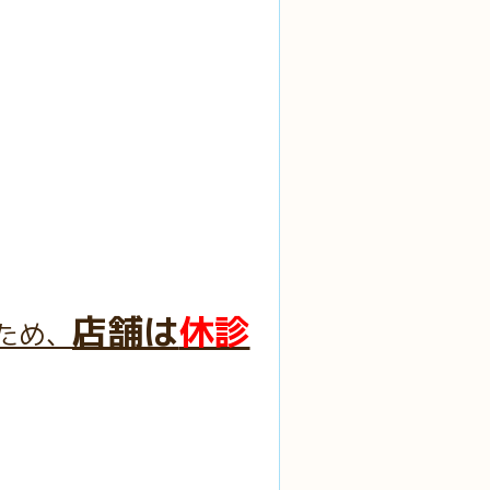
店舗は
休診
ため、